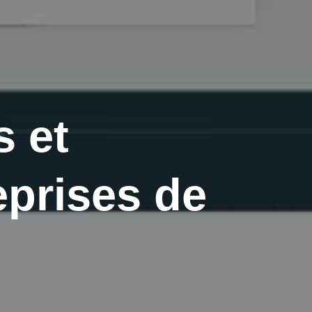
s et
eprises de