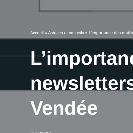
Accueil
»
Astuces et conseils
»
L’importance des mailin
L’importan
newsletters
Vendée